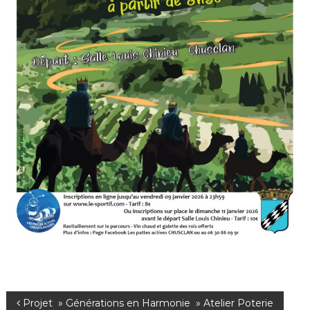
i
r
i
e
d
e
C
h
u
s
c
l
a
n
N
Projet » Générations en Harmonie » Atelier Poterie