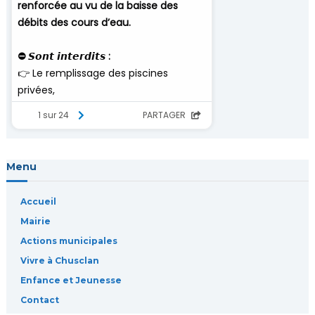
e
l
’
a
r
Menu
t
Accueil
i
Mairie
Actions municipales
c
Vivre à Chusclan
l
Enfance et Jeunesse
Contact
e