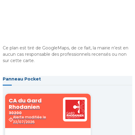
i
r
i
e
d
e
C
Ce plan est tiré de GoogleMaps, de ce fait, la mairie n’est en
aucun cas responsable des professionnels recensés ou non
h
sur cette carte.
u
s
c
Panneau Pocket
l
a
n