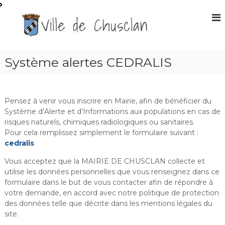
A
l
S
l
i
e
t
r
e
a
Système alertes CEDRALIS
O
u
f
c
f
o
n
i
Pensez à venir vous inscrire en Mairie, afin de bénéficier du
t
Système d’Alerte et d’Informations aux populations en cas de
c
e
risques naturels, chimiques radiologiques ou sanitaires.
i
n
Pour cela remplissez simplement le formulaire suivant :
e
u
cedralis
l
d
Vous acceptez que la MAIRIE DE CHUSCLAN collecte et
utilise les données personnelles que vous renseignez dans ce
e
formulaire dans le but de vous contacter afin de répondre à
l
votre demande, en accord avec notre politique de protection
a
des données telle que décrite dans les mentions légales du
m
site.
a