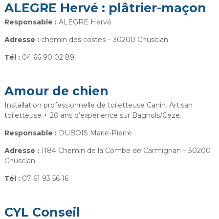
ALEGRE Hervé : plâtrier-maçon
i
r
Responsable :
ALEGRE Hervé
i
Adresse :
chemin des costes – 30200 Chusclan
e
d
Tél :
04 66 90 02 89
e
C
Amour de chien
h
u
Installation professionnelle de toiletteuse Canin. Artisan
s
toiletteuse + 20 ans d’expérience sur Bagnols/Cèze.
c
Responsable :
DUBOIS Marie-Pierre
l
a
Adresse :
1184 Chemin de la Combe de Carmignan – 30200
n
Chusclan
Tél :
07 61 93 56 16
CYL Conseil