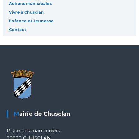
c
Actions municipales
Vivre à Chusclan
l
Enfance et Jeunesse
Contact
e
Mairie de Chusclan
Place des marronniers
30200 CHUSCLAN