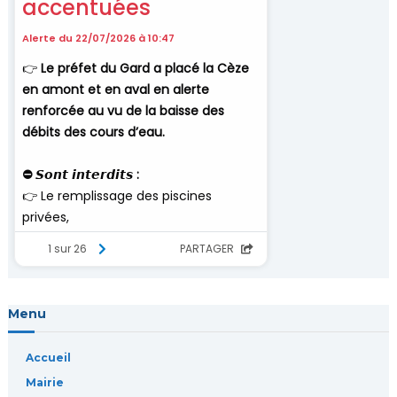
o
n
d
e
l
’
a
r
Menu
t
Accueil
i
Mairie