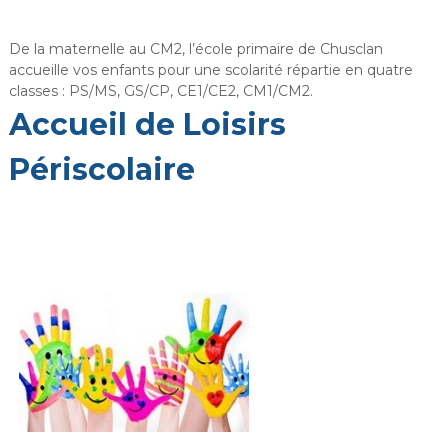
i
r
De la maternelle au CM2, l’école primaire de Chusclan
i
accueille vos enfants pour une scolarité répartie en quatre
e
classes : PS/MS, GS/CP, CE1/CE2, CM1/CM2.
d
Accueil de Loisirs
e
C
Périscolaire
h
u
s
c
l
a
n