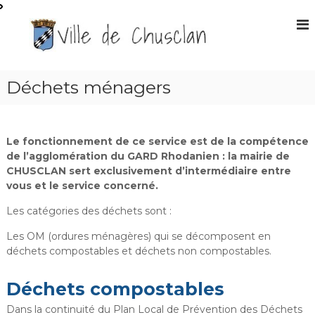
A
l
S
l
i
e
t
r
e
a
Déchets ménagers
O
u
f
c
f
o
n
i
Le fonctionnement de ce service est de la compétence
t
de l’agglomération du GARD Rhodanien : la mairie de
c
e
CHUSCLAN sert exclusivement d’intermédiaire entre
i
n
vous et le service concerné.
e
u
l
Les catégories des déchets sont :
d
Les OM (ordures ménagères) qui se décomposent en
e
déchets compostables et déchets non compostables.
l
a
Déchets compostables
m
a
Dans la continuité du Plan Local de Prévention des Déchets