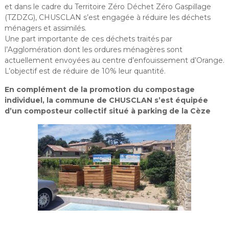
et dans le cadre du Territoire Zéro Déchet Zéro Gaspillage
i
(TZDZG), CHUSCLAN s’est engagée à réduire les déchets
r
ménagers et assimilés.
i
Une part importante de ces déchets traités par
e
l’Agglomération dont les ordures ménagères sont
d
actuellement envoyées au centre d’enfouissement d’Orange.
e
L’objectif est de réduire de 10% leur quantité.
C
En complément de la promotion du compostage
h
individuel, la commune de CHUSCLAN s’est équipée
u
d’un composteur collectif situé à parking de la Cèze
s
c
l
a
n