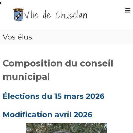
A
l
S
l
i
e
t
r
e
a
Vos élus
O
u
f
c
f
o
n
i
Composition du conseil
t
c
e
i
municipal
n
e
u
l
Élections du 15 mars 2026
d
e
l
Modification avril 2026
a
m
a