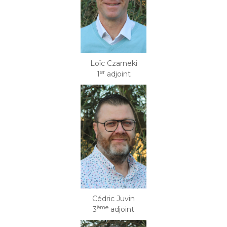
Loïc Czarneki
er
1
adjoint
Cédric Juvin
ème
3
adjoint