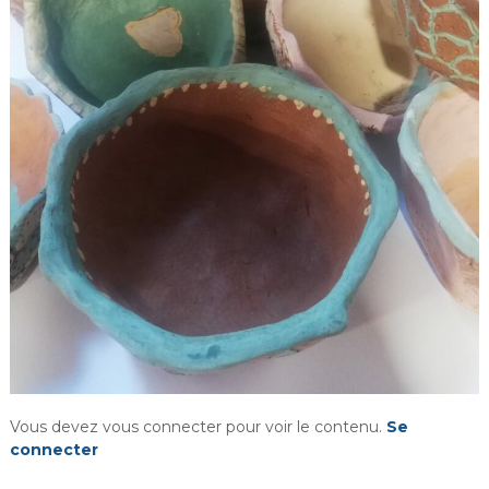
i
r
i
e
d
e
C
h
u
s
c
l
a
n
Vous devez vous connecter pour voir le contenu.
Se
connecter