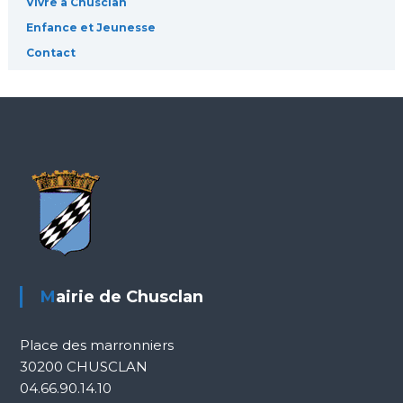
Vivre à Chusclan
l
Enfance et Jeunesse
Contact
e
Mairie de Chusclan
Place des marronniers
30200 CHUSCLAN
04.66.90.14.10