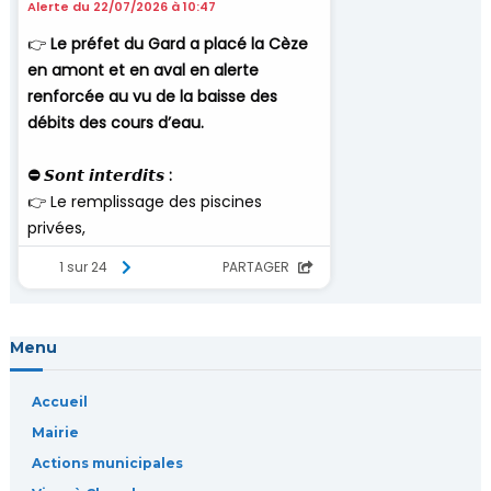
n
d
e
l
’
a
r
Menu
t
Accueil
i
Mairie
c
Actions municipales