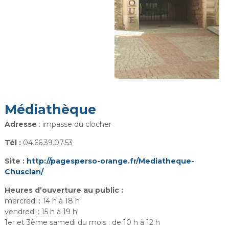
i
r
i
e
d
e
C
h
u
Médiathèque
s
Adresse
: impasse du clocher
c
l
Tél :
04.66.39.07.53
a
Site :
http://pagesperso-orange.fr/Mediatheque-
n
Chusclan/
Heures d’ouverture au public :
mercredi : 14 h à 18 h
vendredi : 15 h à 19 h
1er et 3ème samedi du mois : de 10 h à 12 h