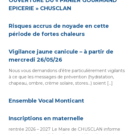
OUVERTURE DU « PANIER GOURMAND
i
EPICERIE » CHUSCLAN
r
i
Risques accrus de noyade en cette
e
d
période de fortes chaleurs
e
C
Vigilance jaune canicule – à partir de
h
mercredi 26/05/26
u
s
Nous vous demandons d’être particulièrement vigilants
c
à ce que les messages de prévention (hydratation,
chapeau, ombre, crème solaire, stores…) soient […]
l
a
n
Ensemble Vocal Monticant
Inscriptions en maternelle
rentrée 2026 – 2027 Le Maire de CHUSCLAN informe