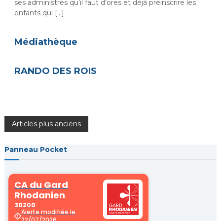
ses administrés qu’il faut d’ores et déjà préinscrire les
enfants qui […]
Médiathèque
RANDO DES ROIS
N
Articles plus anciens
a
Panneau Pocket
v
i
g