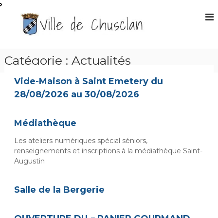
A
l
S
l
i
e
t
r
e
a
Catégorie :
Actualités
O
u
f
c
Vide-Maison à Saint Emetery du
f
o
28/08/2026 au 30/08/2026
n
i
t
c
e
i
Médiathèque
n
e
u
Les ateliers numériques spécial séniors,
l
renseignements et inscriptions à la médiathèque Saint-
d
Augustin
e
l
Salle de la Bergerie
a
m
a