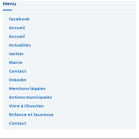
Menu
t
facebook
i
Accueil
c
Accueil
Actualités
l
twitter
Mairie
e
Contact
s
linkedin
Mentions légales
Actions municipales
Vivre à Chusclan
Enfance et Jeunesse
Contact