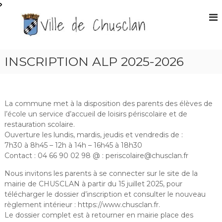
A
l
S
l
i
e
t
r
e
a
INSCRIPTION ALP 2025-2026
O
u
f
c
f
o
n
i
La commune met à la disposition des parents des élèves de
t
c
l’école un service d’accueil de loisirs périscolaire et de
e
i
restauration scolaire.
n
e
Ouverture les lundis, mardis, jeudis et vendredis de :
u
7h30 à 8h45 – 12h à 14h – 16h45 à 18h30
l
Contact : 04 66 90 02 98 @ : periscolaire@chusclan.fr
d
e
Nous invitons les parents à se connecter sur le site de la
l
mairie de CHUSCLAN à partir du 15 juillet 2025, pour
a
télécharger le dossier d’inscription et consulter le nouveau
règlement intérieur : https://www.chusclan.fr.
m
Le dossier complet est à retourner en mairie place des
a