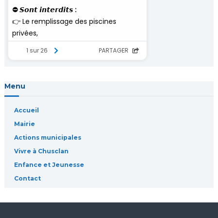
l
’
a
r
Menu
t
Accueil
i
Mairie
Actions municipales
c
Vivre à Chusclan
l
Enfance et Jeunesse
Contact
e