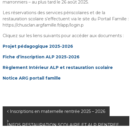
marronniers – au plus tard le 26 août 2025.
i
r
Les réservations des services périscolaires et de la
i
restauration scolaire s’effectuent via le site du Portail Famille :
https://chusclan.argfamille.fr/app/login.p
e
d
Cliquez sur les liens suivants pour accéder aux documents :
e
Projet pédagogique 2025-2026
C
h
Fiche d’inscription ALP 2025-2026
u
Règlement Intérieur ALP et restauration scolaire
s
c
Notice ARG portail famille
l
a
n
N
Inscriptions en maternelle rentrée 2025 – 2026
a
INFOS RESTAURATION SCOLAIRE ET ALP RENTREE
2025-2026