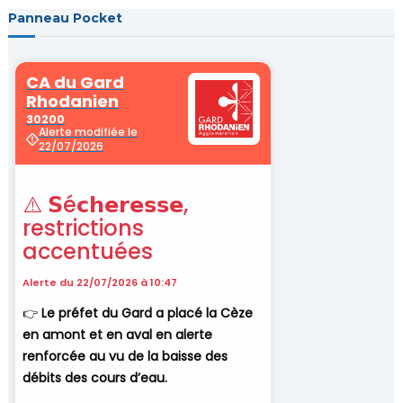
v
Panneau Pocket
i
g
a
t
i
o
n
d
e