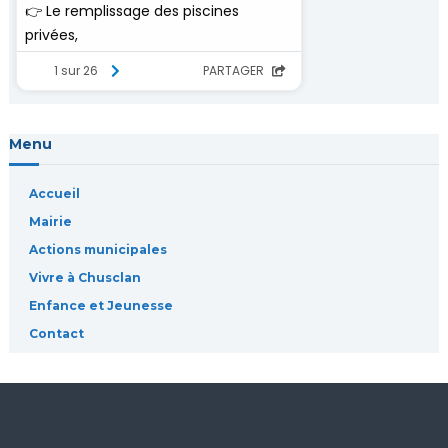
’
a
r
Menu
t
Accueil
i
Mairie
c
Actions municipales
Vivre à Chusclan
l
Enfance et Jeunesse
Contact
e