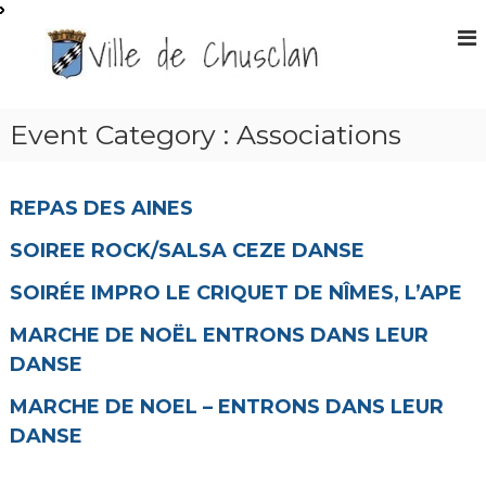
A
l
S
l
i
e
t
r
e
a
Event Category :
Associations
O
u
f
c
f
o
REPAS DES AINES
n
i
t
c
SOIREE ROCK/SALSA CEZE DANSE
e
i
n
SOIRÉE IMPRO LE CRIQUET DE NÎMES, L’APE
e
u
l
MARCHE DE NOËL ENTRONS DANS LEUR
d
DANSE
e
l
MARCHE DE NOEL – ENTRONS DANS LEUR
a
DANSE
m
a