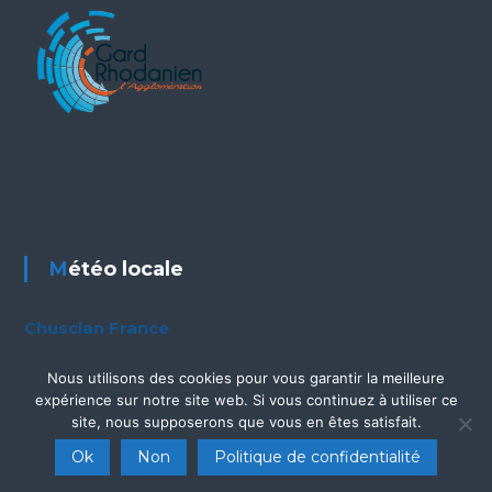
Météo locale
Chusclan France
Nous utilisons des cookies pour vous garantir la meilleure
expérience sur notre site web. Si vous continuez à utiliser ce
site, nous supposerons que vous en êtes satisfait.
Copyright © © 2026.
Site Officiel de la mairie de Chusclan
Thème :
Ok
Non
Politique de confidentialité
Flash par
ThemeGrill
. Fièrement propulsé par
WordPress