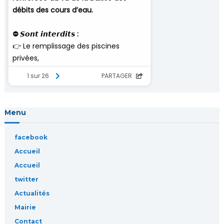
d
e
s
a
r
Menu
t
facebook
i
Accueil
c
Accueil
twitter
l
Actualités
Mairie
e
Contact