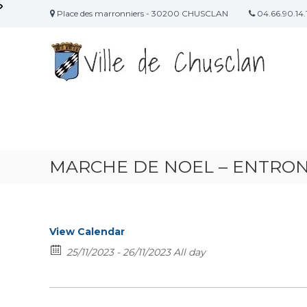
A
Place des marronniers - 30200 CHUSCLAN
04.66.90.14.
l
S
l
i
e
r
t
a
e
u
O
c
f
o
f
n
i
t
MARCHE DE NOEL – ENTRO
c
e
n
i
u
e
l
d
View Calendar
e
25/11/2023 - 26/11/2023 All day
l
a
m