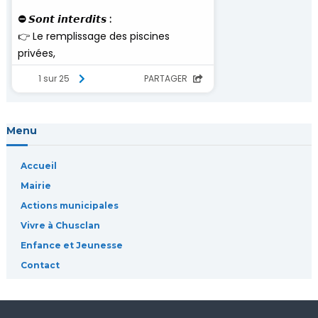
l
’
a
r
Menu
t
Accueil
i
Mairie
Actions municipales
c
Vivre à Chusclan
l
Enfance et Jeunesse
Contact
e