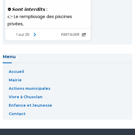
l
’
a
r
Menu
t
Accueil
i
Mairie
Actions municipales
c
Vivre à Chusclan
l
Enfance et Jeunesse
Contact
e