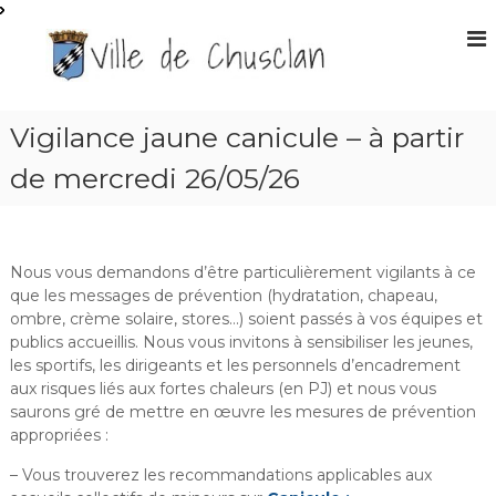
A
l
S
l
i
e
t
r
e
a
Vigilance jaune canicule – à partir
O
u
f
de mercredi 26/05/26
c
f
o
n
i
t
c
e
Nous vous demandons d’être particulièrement vigilants à ce
i
n
que les messages de prévention (hydratation, chapeau,
e
u
ombre, crème solaire, stores…) soient passés à vos équipes et
l
publics accueillis. Nous vous invitons à sensibiliser les jeunes,
d
les sportifs, les dirigeants et les personnels d’encadrement
e
aux risques liés aux fortes chaleurs (en PJ) et nous vous
l
saurons gré de mettre en œuvre les mesures de prévention
a
appropriées :
m
– Vous trouverez les recommandations applicables aux
a