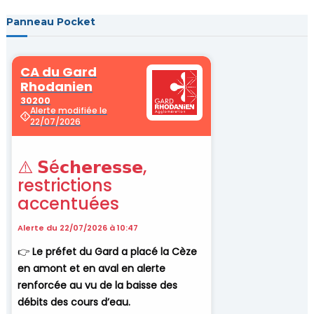
v
Panneau Pocket
i
g
a
t
i
o
n
d
e