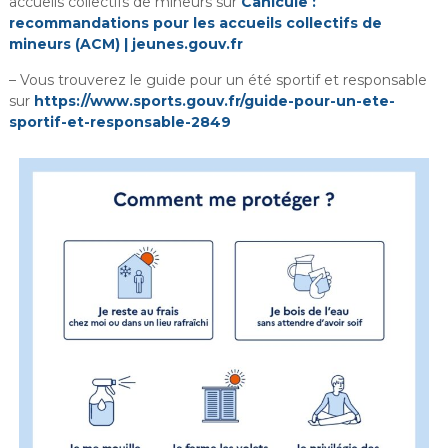
accueils collectifs de mineurs sur
Canicule :
i
recommandations pour les accueils collectifs de
r
mineurs (ACM) | jeunes.gouv.fr
i
– Vous trouverez le guide pour un été sportif et responsable
e
sur
https://www.sports.gouv.fr/guide-pour-un-ete-
d
sportif-et-responsable-2849
e
C
h
u
s
c
l
a
n