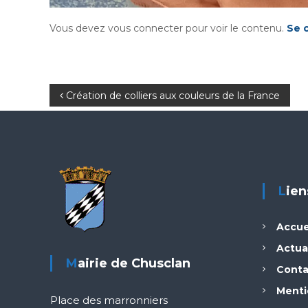
Vous devez vous connecter pour voir le contenu.
Se 
N
Création de colliers aux couleurs de la France
a
v
i
Lie
g
Accue
a
Actua
Mairie de Chusclan
Conta
t
Menti
Place des marronniers