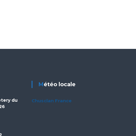
Météo locale
etery du
Chusclan France
26
R