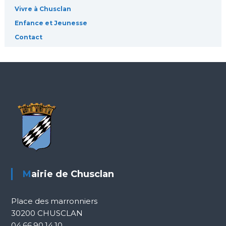
Vivre à Chusclan
l
Enfance et Jeunesse
Contact
e
Mairie de Chusclan
Place des marronniers
30200 CHUSCLAN
04.66.90.14.10