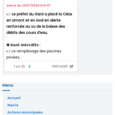
n
d
e
l
’
a
r
Menu
t
Accueil
i
Mairie
c
Actions municipales