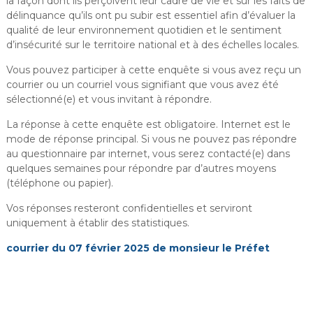
la façon dont ils perçoivent leur cadre de vie et sur les faits de
i
délinquance qu’ils ont pu subir est essentiel afin d’évaluer la
r
qualité de leur environnement quotidien et le sentiment
i
d’insécurité sur le territoire national et à des échelles locales.
e
Vous pouvez participer à cette enquête si vous avez reçu un
d
courrier ou un courriel vous signifiant que vous avez été
e
sélectionné(e) et vous invitant à répondre.
C
La réponse à cette enquête est obligatoire. Internet est le
h
mode de réponse principal. Si vous ne pouvez pas répondre
u
au questionnaire par internet, vous serez contacté(e) dans
s
quelques semaines pour répondre par d’autres moyens
c
(téléphone ou papier).
l
Vos réponses resteront confidentielles et serviront
a
uniquement à établir des statistiques.
n
courrier du 07 février 2025 de monsieur le Préfet