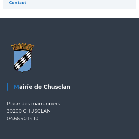
Contact
e
Mairie de Chusclan
Place des marronniers
30200 CHUSCLAN
04.66.90.14.10