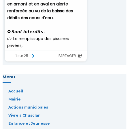
d
e
l
’
a
r
Menu
t
Accueil
i
Mairie
Actions municipales
c
Vivre à Chusclan
l
Enfance et Jeunesse