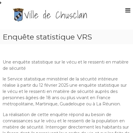
A
l
S
l
i
e
t
r
e
a
Enquête statistique VRS
O
u
f
c
f
o
n
i
Une enquête statistique sur le vécu et le ressenti en matière
t
c
de sécurité
e
i
n
le Service statistique ministériel de la sécurité intérieure
e
u
réalise à partir du 12 février 2025 une enquête statistique sur
l
le vécu et le ressenti en matière de sécurité auprès des
d
personnes âgées de 18 ans ou plus vivant en France
e
métropolitaine, Martinique, Guadeloupe ou à La Réunion.
l
La réalisation de cette enquête répond au besoin de
a
connaissances sur le vécu et le ressenti de la population en
m
matière de sécurité. Interroger directement les habitants sur
a