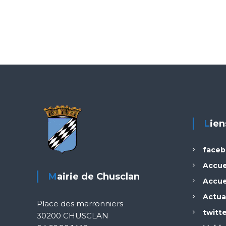
g
a
t
i
o
Lie
n
d
face
Accue
e
Mairie de Chusclan
Accue
s
Actua
Place des marronniers
twitt
30200 CHUSCLAN
a