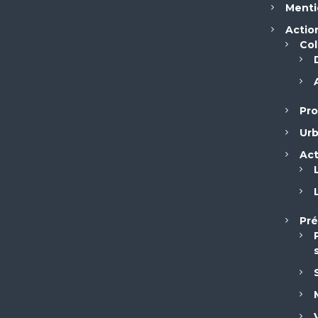
Menti
Actio
Col
Pro
Ur
Act
Pré