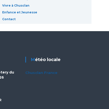
Vivre à Chusclan
Enfance et Jeunesse
Contact
Météo locale
etery du
Chusclan France
26
R