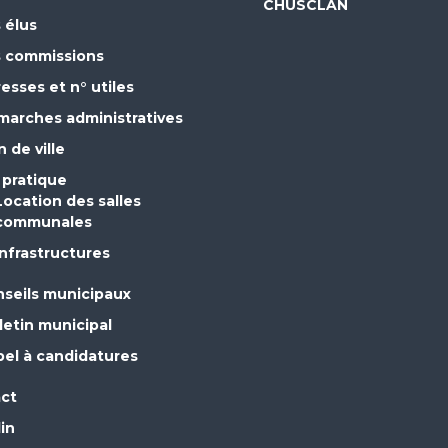
e
CHUSCLAN
 élus
s commissions
esses et n° utiles
arches administratives
n de ville
 pratique
Location des salles
communales
Infrastructures
seils municipaux
letin municipal
el à candidatures
ct
in