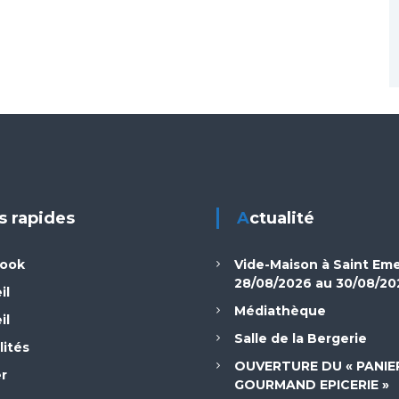
ns rapides
Actualité
book
Vide-Maison à Saint Em
28/08/2026 au 30/08/20
il
Médiathèque
il
Salle de la Bergerie
lités
OUVERTURE DU « PANIE
er
GOURMAND EPICERIE »