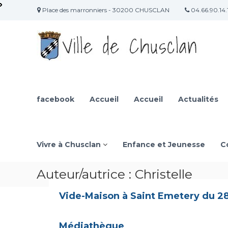
A
Place des marronniers - 30200 CHUSCLAN
04.66.90.14.
l
S
l
i
e
r
t
a
e
u
O
c
f
o
f
facebook
Accueil
Accueil
Actualités
n
i
t
c
e
n
i
u
Vivre à Chusclan
Enfance et Jeunesse
C
e
l
d
Auteur/autrice :
Christelle
e
Vide-Maison à Saint Emetery du 2
l
a
m
Médiathèque