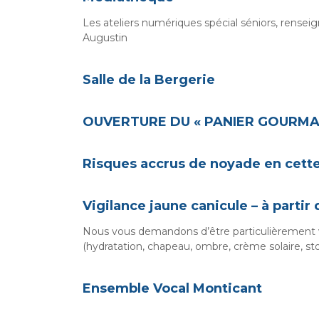
a
i
Les ateliers numériques spécial séniors, rensei
Augustin
r
i
e
Salle de la Bergerie
d
e
OUVERTURE DU « PANIER GOURMA
C
h
u
Risques accrus de noyade en cette
s
c
Vigilance jaune canicule – à parti
l
a
Nous vous demandons d’être particulièrement v
n
(hydratation, chapeau, ombre, crème solaire, sto
Ensemble Vocal Monticant