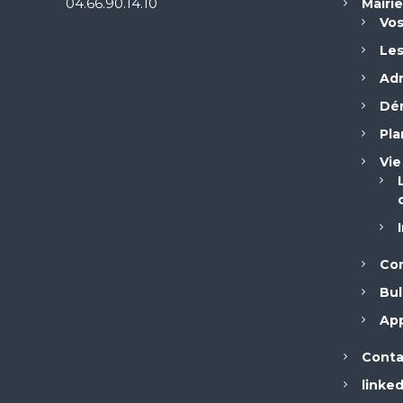
04.66.90.14.10
Mairi
Vos
r
Le
t
Adr
i
Dém
Pla
c
Vie
l
e
Con
s
Bul
App
Conta
linked