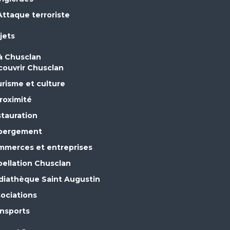
Attaque terroriste
jets
 à Chusclan
ouvrir Chusclan
risme et culture
roximité
tauration
bergement
merces et entreprises
ellation Chusclan
iathèque Saint Augustin
ociations
nsports