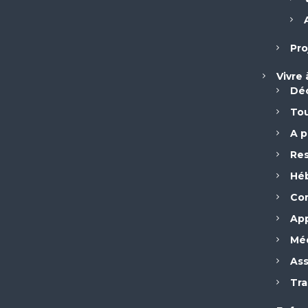
Pro
Vivre
Déc
Tou
A p
Res
Hé
Com
App
Méd
Ass
Tra