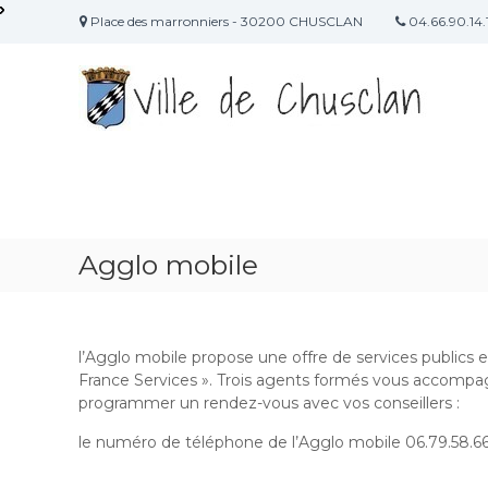
A
Place des marronniers - 30200 CHUSCLAN
04.66.90.14.
l
S
l
i
e
r
t
a
e
u
O
c
f
o
f
n
i
t
Agglo mobile
c
e
n
i
u
e
l
l’Agglo mobile propose une offre de services publics et
d
France Services ». Trois agents formés vous accomp
e
programmer un rendez-vous avec vos conseillers :
l
le numéro de téléphone de l’Agglo mobile 06.79.58.66
a
m