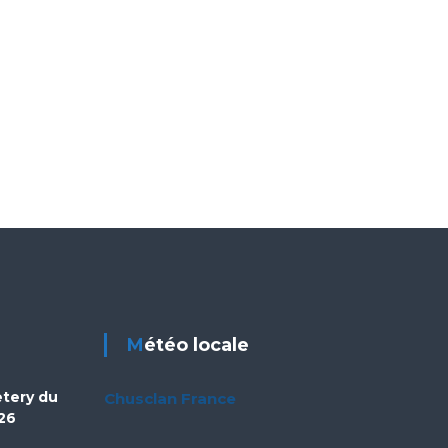
Météo locale
etery du
Chusclan France
26