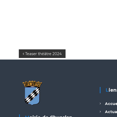
N
Teaser théâtre 2024
a
v
i
Lie
g
Accue
a
Actua